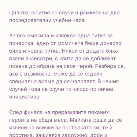
Цялото събитие се случи в рамките на два
последователни учебни часа.
Аз бях омесила и изпекла една питка за
почерпка, едно от момичета беше донесло
бяла и черна питка. Някои от децата бяха
взели аксесоари, с които да се доближат
повече до образа на своя герой. Разбира се,
ако е възможно, може да се отдели
специално време да се направят. В нашия
случай това се случи по-скоро по лична
инициатива.
След финала на преразказите поканих
героите на обща маса. Майката реши да се
извини на всички за постъпката си, те ѝ
простиха, заживяха задружно, дори и