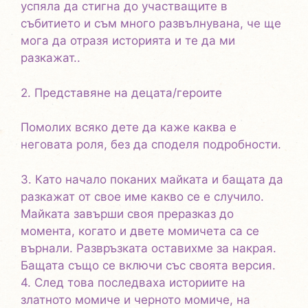
успяла да стигна до участващите в
събитието и съм много развълнувана, че ще
мога да отразя историята и те да ми
разкажат..
2. Представяне на децата/героите
Помолих всяко дете да каже каква е
неговата роля, без да споделя подробности.
3. Като начало поканих майката и бащата да
разкажат от свое име какво се е случило.
Майката завърши своя преразказ до
момента, когато и двете момичета са се
върнали. Развръзката оставихме за накрая.
Бащата също се включи със своята версия.
4. След това последваха историите на
златното момиче и черното момиче, на