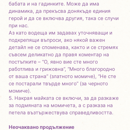
бабата и на гадинките. Може да има
динамика, да прекъсва донякъде единия
герой и да се включва другия, така се случи
при нас.
Аз като водеща им задавах уточняващи и
подкрепящи въпроси, ако някой важен
детайл не се споменава, както и се стремях
съвсем деликатно да правя коментар на
постъпките – “О, явно вие сте много
работлива и грижовна”, “Много благородно
от ваша страна” (златното момиче), “Не сте
се постарали твърде много” (за черното
момиче).
5. Накрая майката се включи, за да разкаже
за подмяната на момичета, а с разказа на
петела възтържествува справедливостта.
Неочаквано продължение