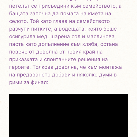
петелът се присъедини към семейството, а
бащата започна да помага на кмета на
селото. Той като глава на семейството
разчупи питките, а водещата, която беше
осигурила мед, шарена сол и маслинова
паста като допълнение към хляба, остана
повече от доволна от новия край на
приказката и спонтанните решения на
героите. Толкова доволна, че към монтажа
на предаването добави и няколко думи в
рими за финал: