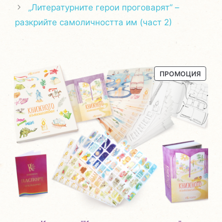
„Литературните герои проговарят“ –
разкрийте самоличността им (част 2)
ПРОД
ПРОМОЦИЯ
С
НАМА