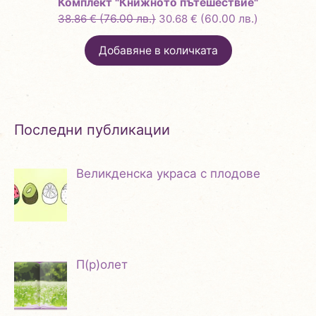
Комплект "Книжното пътешествие"
Original
Текущата
38.86
€
(76.00 лв.)
30.68
€
(60.00 лв.)
price
цена
Добавяне в количката
was:
е:
38.86 €
30.68 €
(76.00
(60.00
лв.).
лв.).
Последни публикации
Великденска украса с плодове
П(р)олет