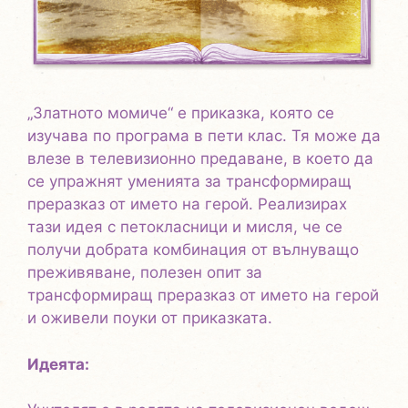
„Златното момиче“ е приказка, която се
изучава по програма в пети клас. Тя може да
влезе в телевизиoнно предаване, в което да
се упражнят уменията за трансформиращ
преразказ от името на герой. Реализирах
тази идея с петокласници и мисля, че се
получи добрата комбинация от вълнуващо
преживяване, полезен опит за
трансформиращ преразказ от името на герой
и оживели поуки от приказката.
Идеята: