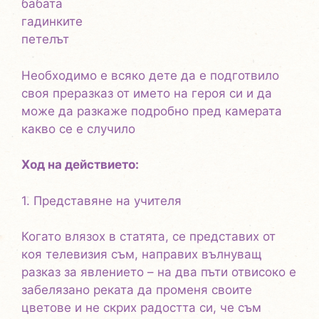
бабата
гадинките
петелът
Необходимо е всяко дете да е подготвило
своя преразказ от името на героя си и да
може да разкаже подробно пред камерата
какво се е случило
Ход на действието:
1. Представяне на учителя
Когато влязох в статята, се представих от
коя телевизия съм, направих вълнуващ
разказ за явлението – на два пъти отвисоко е
забелязано реката да променя своите
цветове и не скрих радостта си, че съм