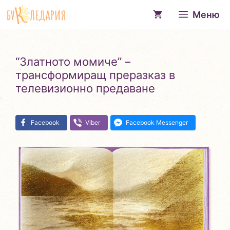
Към
Меню
съдържанието
“Златното момиче” –
трансформиращ преразказ в
телевизионно предаване
Facebook
Viber
Facebook Messenger