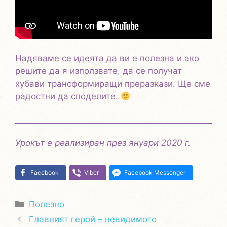
Надяваме се идеята да ви е полезна и ако
решите да я използвате, да се получат
хубави трансформиращи преразкази. Ще сме
радостни да споделите.
Урокът е реализиран през януари 2020 г.
Facebook
Viber
Facebook Messenger
Категории
Полезно
Главният герой – невидимото