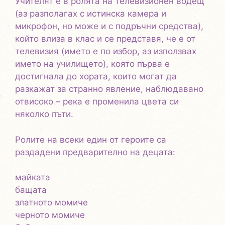
Учителят е в ролята на телевизионен водещ
(аз разполагах с истинска камера и
микрофон, но може и с подръчни средства),
който влиза в клас и се представя, че е от
телевизия (името е по избор, аз използвах
името на училището), която първа е
достигнала до хората, които могат да
разкажат за странно явление, наблюдавано
отвисоко – река е променила цвета си
няколко пъти.
Ролите на всеки един от героите са
раздадени предварително на децата:
майката
бащата
златното момиче
черното момиче