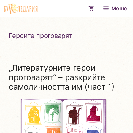
Към
Меню
съдържанието
Героите проговарят
„Литературните герои
проговарят“ – разкрийте
самоличността им (част 1)