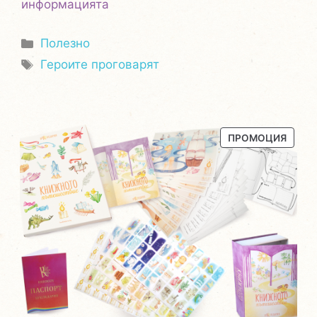
информацията
Категории
Полезно
Етикети
Героите проговарят
ПРОД
ПРОМОЦИЯ
С
НАМА