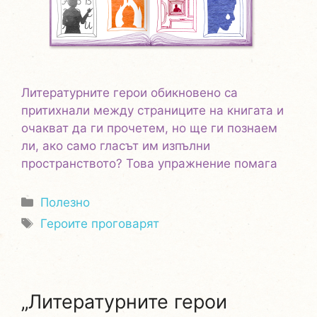
Литературните герои обикновено са
притихнали между страниците на книгата и
очакват да ги прочетем, но ще ги познаем
ли, ако само гласът им изпълни
пространството? Това упражнение помага
Категории
Полезно
Етикети
Героите проговарят
„Литературните герои