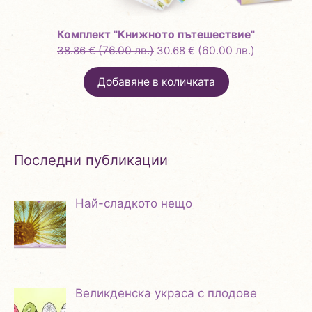
Комплект "Книжното пътешествие"
Original
Текущата
38.86
€
(76.00 лв.)
30.68
€
(60.00 лв.)
price
цена
Добавяне в количката
was:
е:
38.86 €
30.68 €
(76.00
(60.00
лв.).
лв.).
Последни публикации
Най-сладкото нещо
Великденска украса с плодове